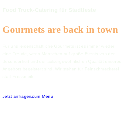
Food Truck-Catering für Stadtfeste
Gourmets are back in town
Für uns leidenschaftliche Gourmets ist es immer wieder
eine Freude, wenn Menschen auf große Events von der
Besonderheit und der außergewöhnlichen Qualität unseres
Angebots begeistert sind. Wir stehen für Feinschmeckerei
statt Fressmeile.
Jetzt anfragen
Zum Menü