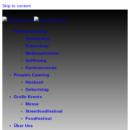
Skip to content
Firmen Catering
Sommerfest
Firmenfeier
Weihnachtsfeier
Eröffnung
Kantinenersatz
Privates Catering
Hochzeit
Geburtstag
Große Events
Messe
Streetfoodfestival
Foodfestival
Über Uns