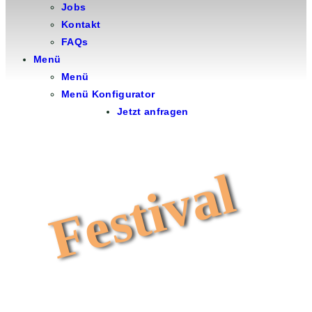
Jobs
Kontakt
FAQs
Menü
Menü
Menü Konfigurator
Jetzt anfragen
Festival